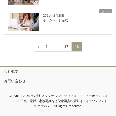
ブログ
2021年2月28日
ホームページ完成
投
ペ
ペ
ペ
«
1
…
17
18
ー
ー
ー
稿
ジ
ジ
ジ
の
会社概要
ペ
お問い合わせ
ー
Copyright © 苫小牧撮影スタジオ マタニティフォト・ニューボーンフォ
ジ
ト・100日祝い撮影・家族写真など記念写真の撮影はフォーワンフォト
スタジオへ！ All Rights Reserved.
送