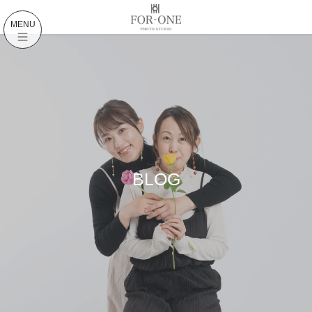
コ
ナ
ン
ビ
MENU
テ
ゲ
ン
ー
ツ
シ
に
ョ
移
ン
動
に
移
動
BLOG