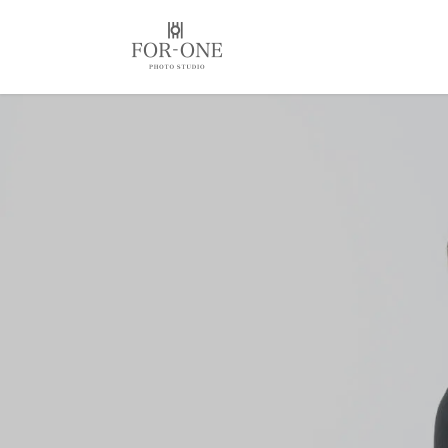
コ
ナ
ン
ビ
テ
ゲ
ン
ー
ツ
シ
に
ョ
移
ン
動
に
移
動