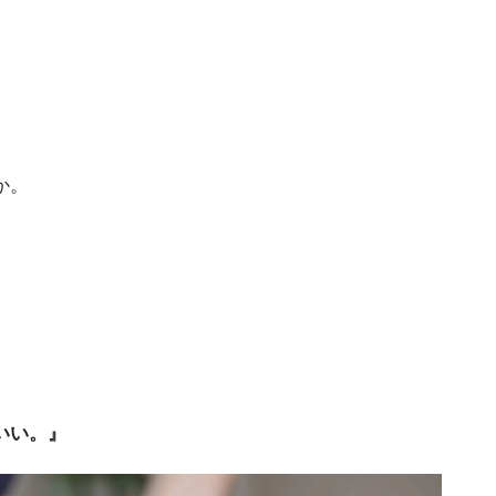
か。
いい。』