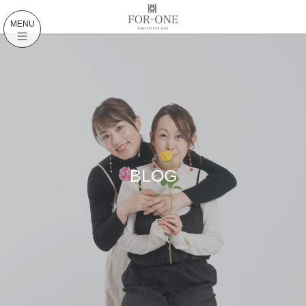
コ
ナ
ン
ビ
MENU
テ
ゲ
ン
ー
ツ
シ
に
ョ
移
ン
動
に
移
動
BLOG