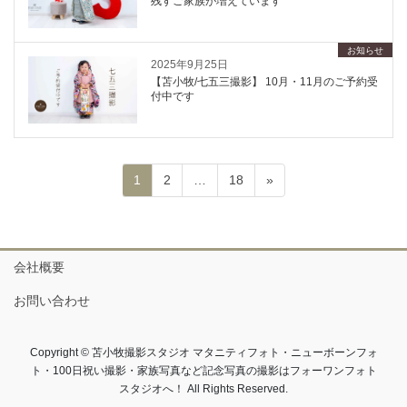
残すご家族が増えています
お知らせ
2025年9月25日
【苫小牧/七五三撮影】 10月・11月のご予約受
付中です
投
ペ
ペ
ペ
1
2
…
18
»
ー
ー
ー
稿
ジ
ジ
ジ
の
ペ
会社概要
ー
お問い合わせ
ジ
送
り
Copyright © 苫小牧撮影スタジオ マタニティフォト・ニューボーンフォ
ト・100日祝い撮影・家族写真など記念写真の撮影はフォーワンフォト
スタジオへ！ All Rights Reserved.