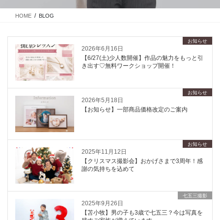
HOME
BLOG
お知らせ
2026年6月16日
【6/27(土)少人数開催】作品の魅力をもっと引
き出す♡無料ワークショップ開催！
お知らせ
2026年5月18日
【お知らせ】一部商品価格改定のご案内
お知らせ
2025年11月12日
【クリスマス撮影会】おかげさまで3周年！感
謝の気持ちを込めて
七五三撮影
2025年9月26日
【苫小牧】男の子も3歳で七五三？今は写真を