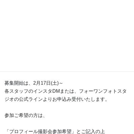
徳島出身・さそり座、AB型
好きなもの：無印良品、ピンク色、可愛いもの
自然体の笑顔を引き出し、写すことが得意です。
写真を撮られるのが苦手な方もお任せください。
何かわからないこと、不安なことがありましたら、お気軽にお問
い合わせくださいね。
募集開始は、2月17日(土)～
各スタッフのインスタDMまたは、フォーワンフォトスタ
ジオの公式ラインよりお申込み受付いたします。
参加ご希望の方は、
「プロフィール撮影会参加希望」とご記入の上