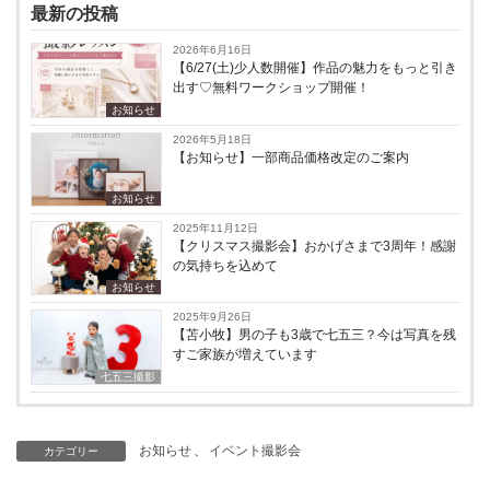
最新の投稿
2026年6月16日
【6/27(土)少人数開催】作品の魅力をもっと引き
出す♡無料ワークショップ開催！
お知らせ
2026年5月18日
【お知らせ】一部商品価格改定のご案内
お知らせ
2025年11月12日
【クリスマス撮影会】おかげさまで3周年！感謝
の気持ちを込めて
お知らせ
2025年9月26日
【苫小牧】男の子も3歳で七五三？今は写真を残
すご家族が増えています
七五三撮影
お知らせ
、
イベント撮影会
カテゴリー