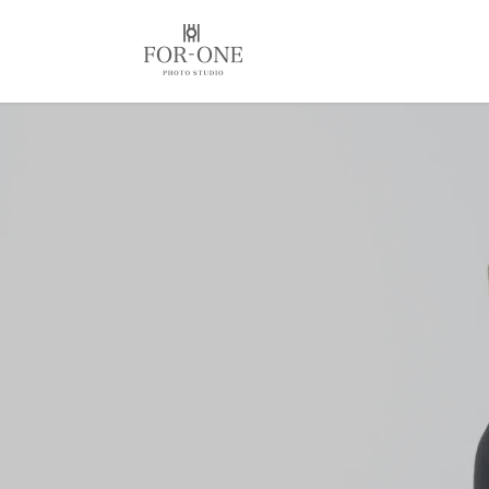
コ
ナ
ン
ビ
テ
ゲ
ン
ー
ツ
シ
に
ョ
移
ン
動
に
移
動