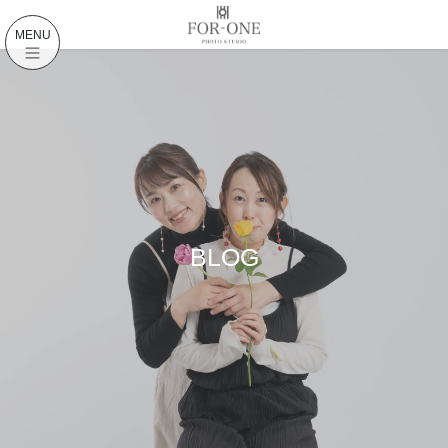
コ
ナ
ン
ビ
MENU
テ
ゲ
ン
ー
ツ
シ
に
ョ
移
ン
動
に
移
動
BLOG