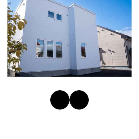
ア
ア
イ
イ
コ
コ
ン
ン
リ
リ
ン
ン
ク
ク